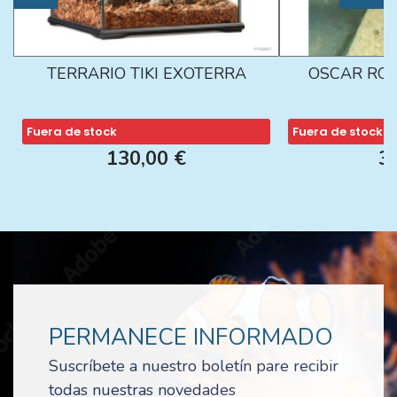
TERRARIO TIKI EXOTERRA
OSCAR ROJ
Fuera de stock
Fuera de stock
130,00 €
3
PERMANECE INFORMADO
Suscríbete a nuestro boletín pare recibir
todas nuestras novedades