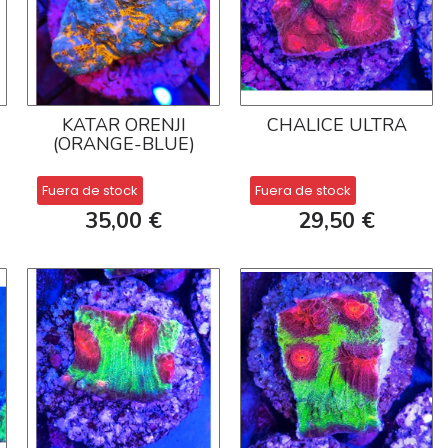
KATAR ORENJI
CHALICE ULTRA
(ORANGE-BLUE)
Fuera de stock
Fuera de stock
35,00 €
29,50 €