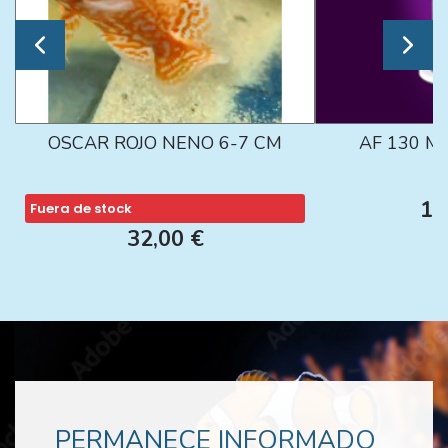
OSCAR ROJO NENO 6-7 CM
AF 130 M
13
Fuera de stock
32,00 €
PERMANECE INFORMADO