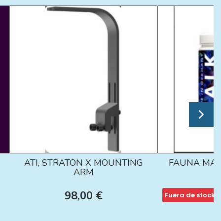
ATI, STRATON X MOUNTING
FAUNA MAR
ARM
98,00 €
Fuera de stock
1