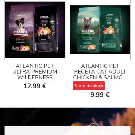
ATLANTIC PET
ATLANTIC PET
ULTRA PREMIUM
RECETA CAT ADULT
WILDERNESS
CHICKEN & SALMÓN
PUPPY STARTER
2KG
12,99 €
Fuera de stock
2KG
9,99 €