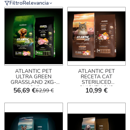
Filtro
Relevancia
ATLANTIC PET
ATLANTIC PET
ULTRA GREEN
RECETA CAT
GRASSLAND 2KG-
STERILICED
12KG
CHICKEN 2KG
56,69 €
10,99 €
62,99 €